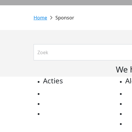
Sponsor
We 
Acties
A
Actiematerialen
Pr
Evenementen
Co
Kom in actie
Al
Ov