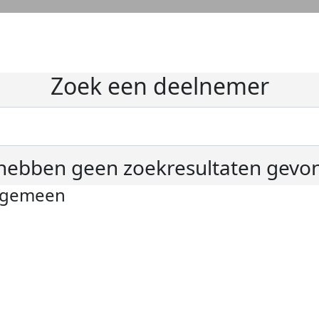
Zoek een deelnemer
hebben geen zoekresultaten gevo
lgemeen
ivacyverklaring
okie instellingen
gemene voorwaarden
er KWF Kankerbestrijding