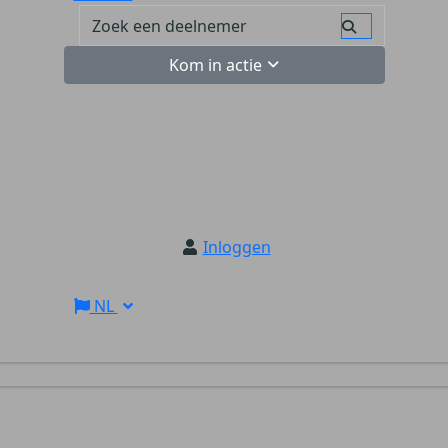
Kom in actie
Inloggen
NL