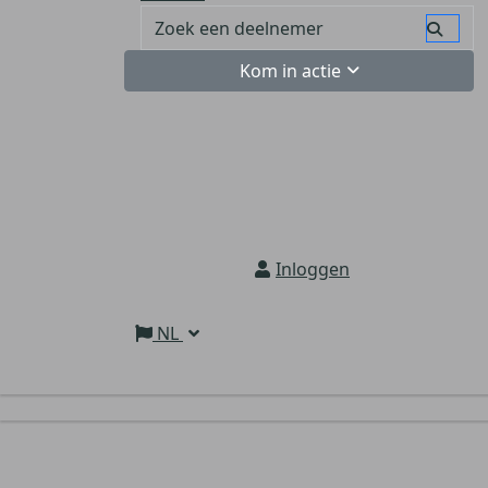
Kom in actie
Inloggen
NL