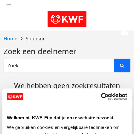
Sponsor
Zoek een deelnemer
We hebben geen zoekresultaten
gevonden
Acties
Welkom bij KWF. Fijn dat je onze website bezoekt.
Actiematerialen
We gebruiken cookies en vergelijkbare technieken om 
Evenementen