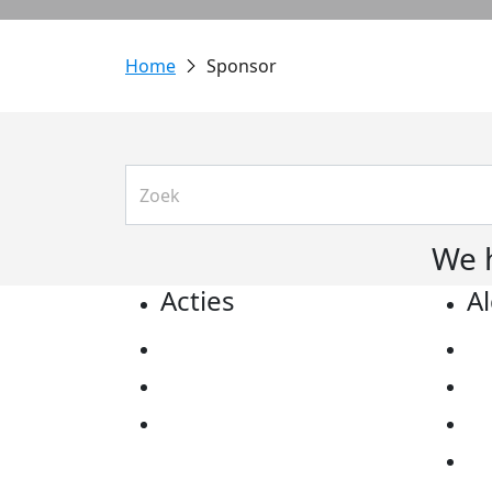
Sponsor
We 
Acties
A
Actiematerialen
Pr
Evenementen
Co
Kom in actie
Al
Ov