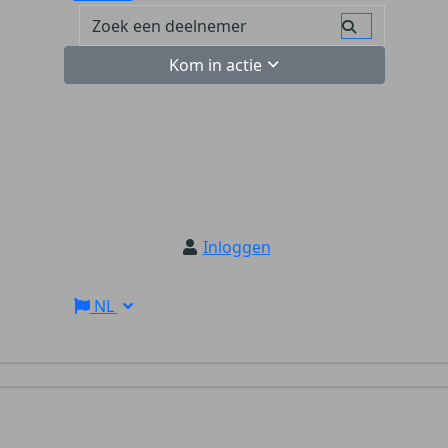
Kom in actie
Inloggen
NL