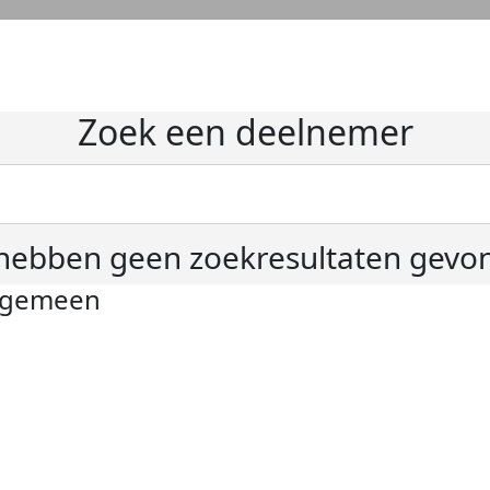
Zoek een deelnemer
hebben geen zoekresultaten gevo
lgemeen
ivacyverklaring
okie instellingen
gemene voorwaarden
er KWF Kankerbestrijding