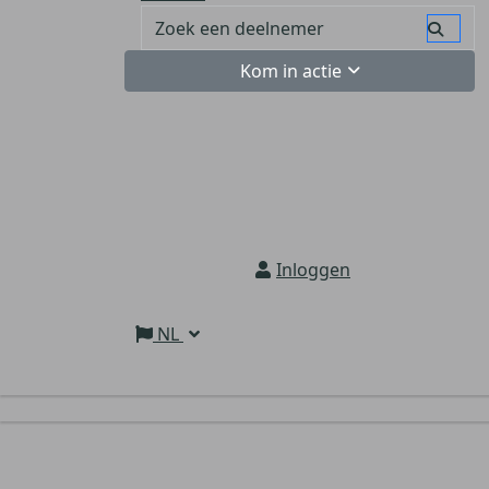
Kom in actie
Inloggen
NL