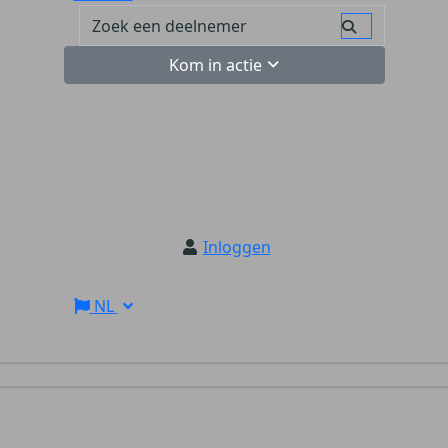
Kom in actie
Inloggen
NL