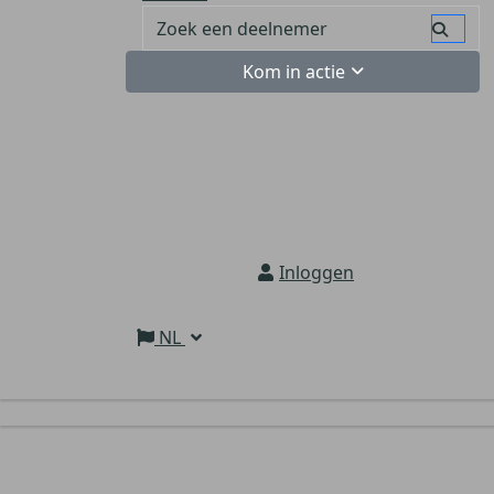
Kom in actie
Inloggen
NL