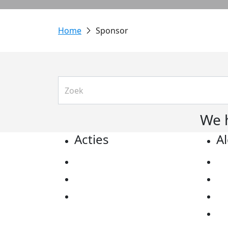
Sponsor
We 
Acties
A
Actiematerialen
Pr
Evenementen
Co
Kom in actie
Al
Ov