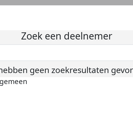
Zoek een deelnemer
hebben geen zoekresultaten gevo
lgemeen
ivacyverklaring
okie instellingen
gemene voorwaarden
er KWF Kankerbestrijding