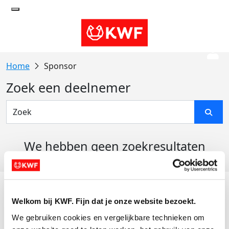
Sponsor
Zoek een deelnemer
We hebben geen zoekresultaten
gevonden
Acties
Welkom bij KWF. Fijn dat je onze website bezoekt.
Actiematerialen
We gebruiken cookies en vergelijkbare technieken om 
Evenementen