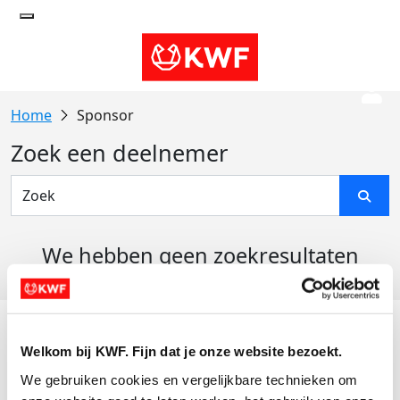
Sponsor
Zoek een deelnemer
We hebben geen zoekresultaten
gevonden
Acties
Welkom bij KWF. Fijn dat je onze website bezoekt.
Actiematerialen
We gebruiken cookies en vergelijkbare technieken om 
Evenementen