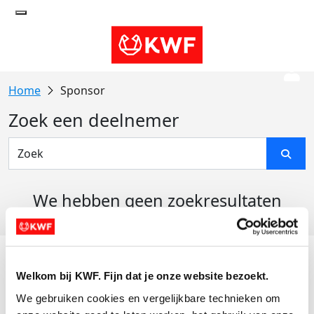
Sponsor
Zoek een deelnemer
We hebben geen zoekresultaten
gevonden
Acties
Welkom bij KWF. Fijn dat je onze website bezoekt.
Actiematerialen
We gebruiken cookies en vergelijkbare technieken om 
Evenementen