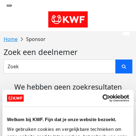
Sponsor
Zoek een deelnemer
We hebben geen zoekresultaten
gevonden
Acties
Welkom bij KWF. Fijn dat je onze website bezoekt.
Actiematerialen
We gebruiken cookies en vergelijkbare technieken om 
Evenementen