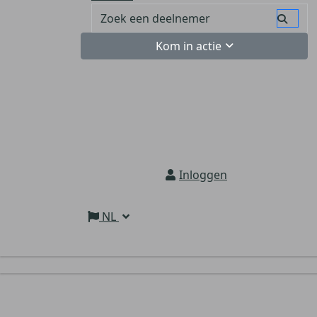
Kom in actie
Inloggen
NL