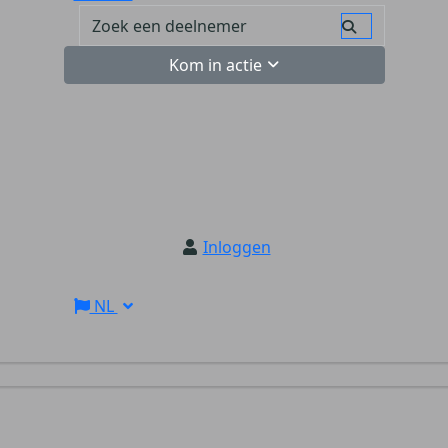
Kom in actie
Inloggen
NL