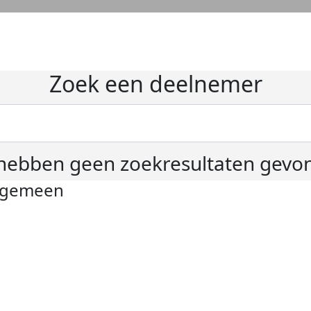
Zoek een deelnemer
hebben geen zoekresultaten gevo
lgemeen
ivacyverklaring
okie instellingen
gemene voorwaarden
er KWF Kankerbestrijding