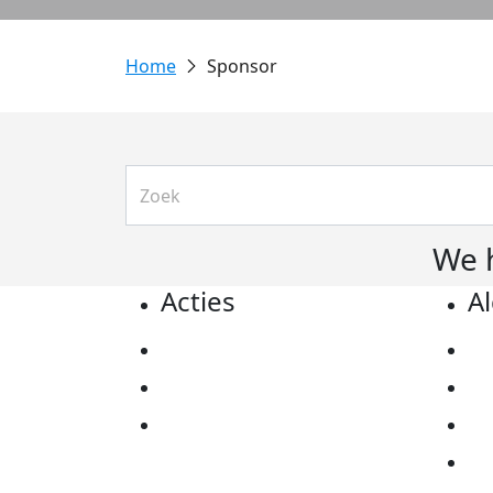
Sponsor
We 
Acties
A
Actiematerialen
Pr
Evenementen
Co
Kom in actie
Al
Ov