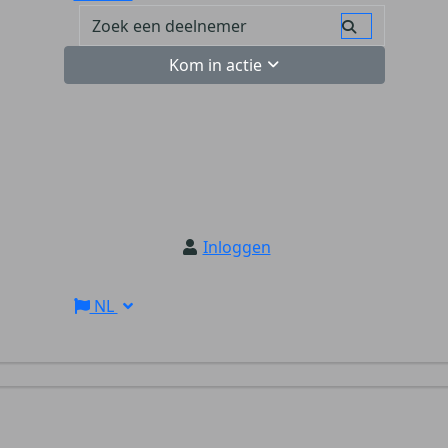
Kom in actie
Inloggen
NL