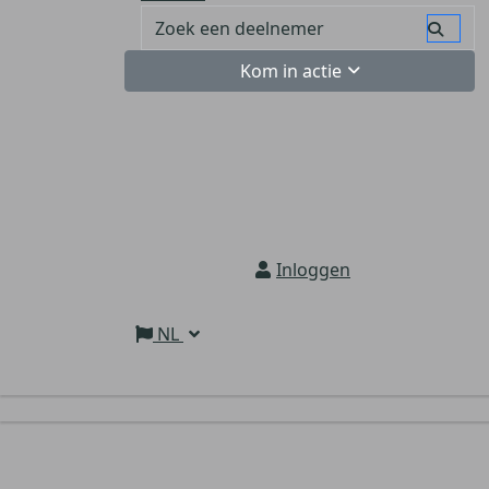
Kom in actie
Inloggen
NL