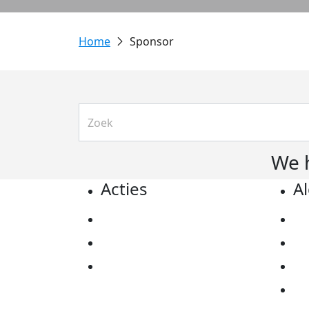
Sponsor
We 
Acties
A
Actiematerialen
Pr
Evenementen
Co
Kom in actie
Al
Ov