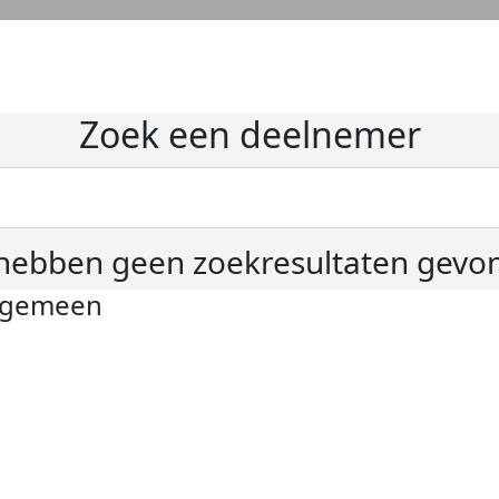
Zoek een deelnemer
hebben geen zoekresultaten gevo
lgemeen
ivacyverklaring
okie instellingen
gemene voorwaarden
er KWF Kankerbestrijding