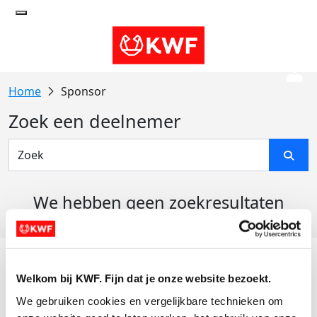
Sponsor
Zoek een deelnemer
We hebben geen zoekresultaten
gevonden
Acties
Welkom bij KWF. Fijn dat je onze website bezoekt.
Actiematerialen
We gebruiken cookies en vergelijkbare technieken om 
Evenementen