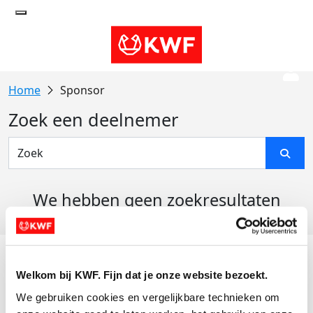
Sponsor
Zoek een deelnemer
We hebben geen zoekresultaten
gevonden
Acties
Welkom bij KWF. Fijn dat je onze website bezoekt.
Actiematerialen
We gebruiken cookies en vergelijkbare technieken om 
Evenementen