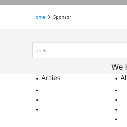
Sponsor
We 
Acties
A
Actiematerialen
Pr
Evenementen
Co
Kom in actie
Al
Ov