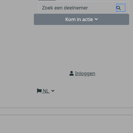
Kom in actie
Inloggen
NL