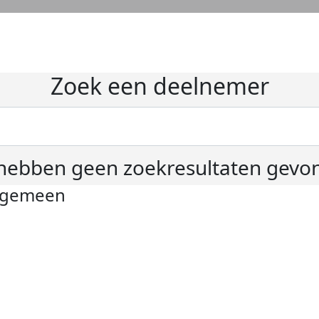
Zoek een deelnemer
hebben geen zoekresultaten gevo
lgemeen
ivacyverklaring
okie instellingen
gemene voorwaarden
er KWF Kankerbestrijding