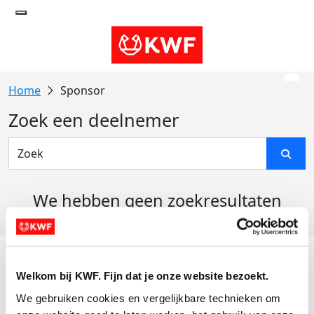
Sponsor
Zoek een deelnemer
We hebben geen zoekresultaten
gevonden
Acties
Welkom bij KWF. Fijn dat je onze website bezoekt.
Actiematerialen
We gebruiken cookies en vergelijkbare technieken om 
Evenementen