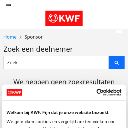
Sponsor
Zoek een deelnemer
We hebben geen zoekresultaten
gevonden
Acties
Welkom bij KWF. Fijn dat je onze website bezoekt.
Actiematerialen
We gebruiken cookies en vergelijkbare technieken om 
Evenementen