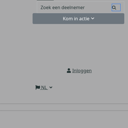
Kom in actie
Inloggen
NL