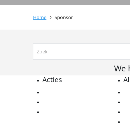
Sponsor
We 
Acties
A
Actiematerialen
Pr
Evenementen
Co
Kom in actie
Al
Ov