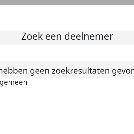
Zoek een deelnemer
hebben geen zoekresultaten gevo
lgemeen
ivacyverklaring
okie instellingen
gemene voorwaarden
er KWF Kankerbestrijding