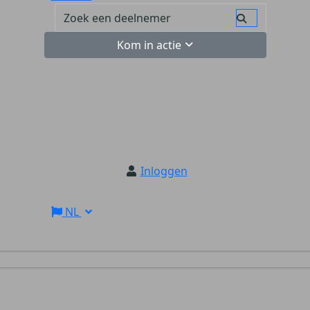
Kom in actie
Inloggen
NL