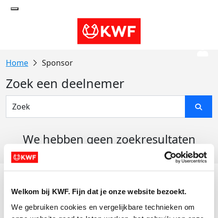
Sponsor
Zoek een deelnemer
We hebben geen zoekresultaten
gevonden
Acties
Welkom bij KWF. Fijn dat je onze website bezoekt.
Actiematerialen
We gebruiken cookies en vergelijkbare technieken om 
Evenementen