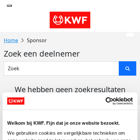
Sponsor
Zoek een deelnemer
We hebben geen zoekresultaten
gevonden
Acties
Welkom bij KWF. Fijn dat je onze website bezoekt.
Actiematerialen
We gebruiken cookies en vergelijkbare technieken om 
Evenementen