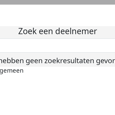
Zoek een deelnemer
hebben geen zoekresultaten gevo
lgemeen
ivacyverklaring
okie instellingen
gemene voorwaarden
er KWF Kankerbestrijding