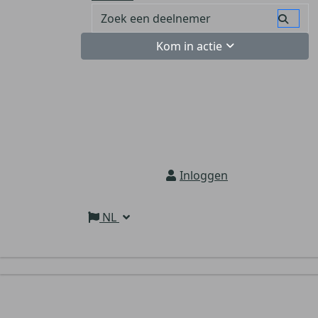
Kom in actie
Inloggen
NL