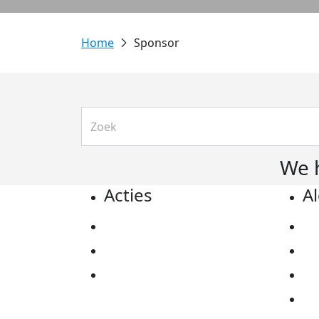
Sponsor
We 
Acties
A
Actiematerialen
Pr
Evenementen
Co
Kom in actie
Al
Ov