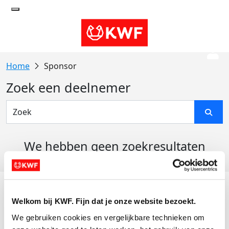
Sponsor
Zoek een deelnemer
We hebben geen zoekresultaten
gevonden
Acties
Welkom bij KWF. Fijn dat je onze website bezoekt.
Actiematerialen
We gebruiken cookies en vergelijkbare technieken om 
Evenementen