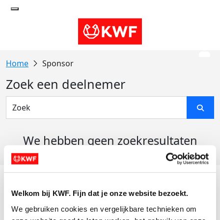
Sponsor
Zoek een deelnemer
We hebben geen zoekresultaten
gevonden
Acties
Welkom bij KWF. Fijn dat je onze website bezoekt.
Actiematerialen
We gebruiken cookies en vergelijkbare technieken om 
Evenementen