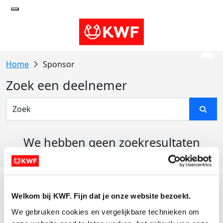
Sponsor
Zoek een deelnemer
We hebben geen zoekresultaten
gevonden
Acties
Welkom bij KWF. Fijn dat je onze website bezoekt.
Actiematerialen
We gebruiken cookies en vergelijkbare technieken om 
Evenementen