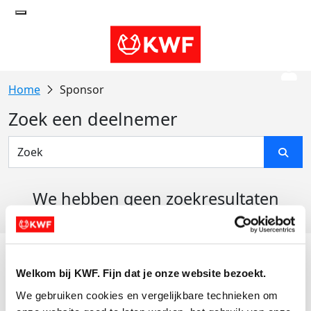
Sponsor
Zoek een deelnemer
We hebben geen zoekresultaten
gevonden
Acties
Welkom bij KWF. Fijn dat je onze website bezoekt.
Actiematerialen
We gebruiken cookies en vergelijkbare technieken om 
Evenementen