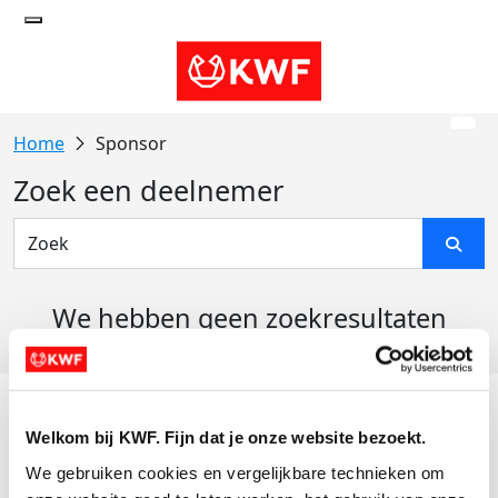
Sponsor
Zoek een deelnemer
We hebben geen zoekresultaten
gevonden
Acties
Welkom bij KWF. Fijn dat je onze website bezoekt.
Actiematerialen
We gebruiken cookies en vergelijkbare technieken om 
Evenementen