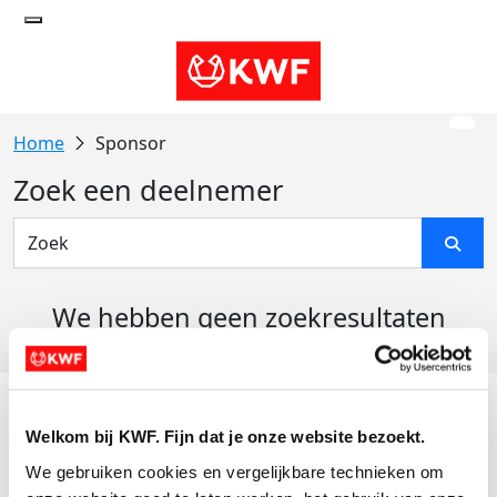
Sponsor
Zoek een deelnemer
We hebben geen zoekresultaten
gevonden
Acties
Welkom bij KWF. Fijn dat je onze website bezoekt.
Actiematerialen
We gebruiken cookies en vergelijkbare technieken om 
Evenementen