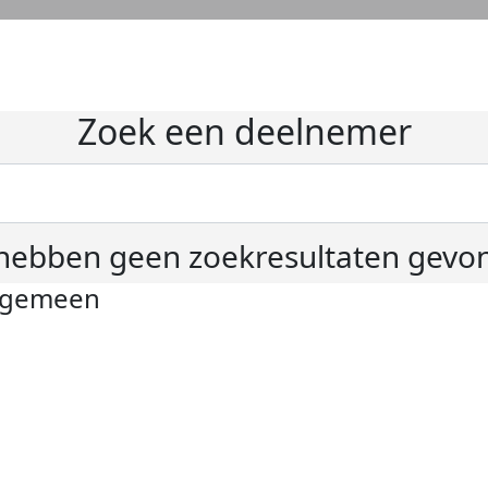
Zoek een deelnemer
hebben geen zoekresultaten gevo
lgemeen
ivacyverklaring
okie instellingen
gemene voorwaarden
er KWF Kankerbestrijding