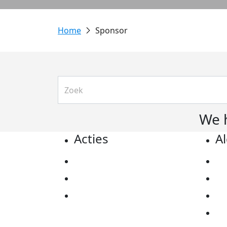
Sponsor
We 
Acties
A
Actiematerialen
Pr
Evenementen
Co
Kom in actie
Al
Ov