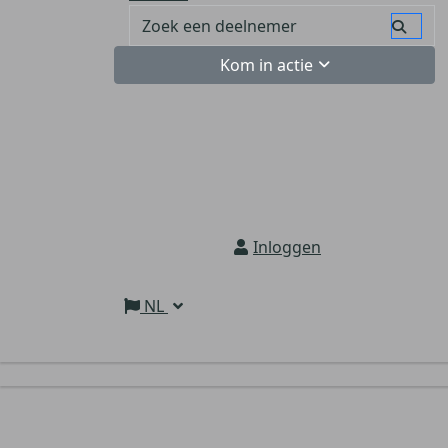
Kom in actie
Inloggen
NL