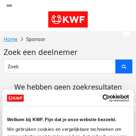
Sponsor
Zoek een deelnemer
We hebben geen zoekresultaten
gevonden
Acties
Welkom bij KWF. Fijn dat je onze website bezoekt.
Actiematerialen
We gebruiken cookies en vergelijkbare technieken om 
Evenementen