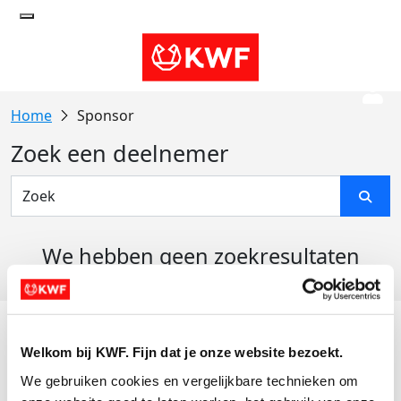
Sponsor
Zoek een deelnemer
We hebben geen zoekresultaten
gevonden
Acties
Welkom bij KWF. Fijn dat je onze website bezoekt.
Actiematerialen
We gebruiken cookies en vergelijkbare technieken om 
Evenementen