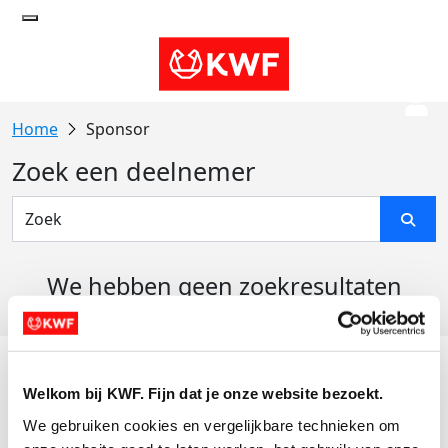
Sponsor
Zoek een deelnemer
We hebben geen zoekresultaten
gevonden
Acties
Welkom bij KWF. Fijn dat je onze website bezoekt.
Actiematerialen
We gebruiken cookies en vergelijkbare technieken om 
Evenementen