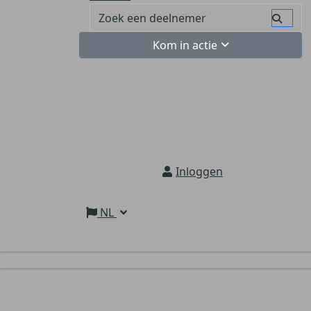
Kom in actie
Inloggen
NL