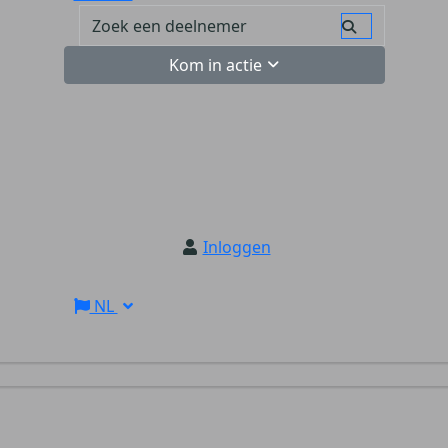
Kom in actie
Inloggen
NL