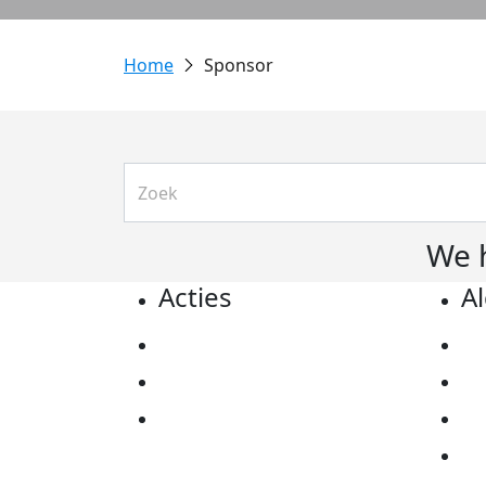
Sponsor
We 
Acties
A
Actiematerialen
Pr
Evenementen
Co
Kom in actie
Al
Ov