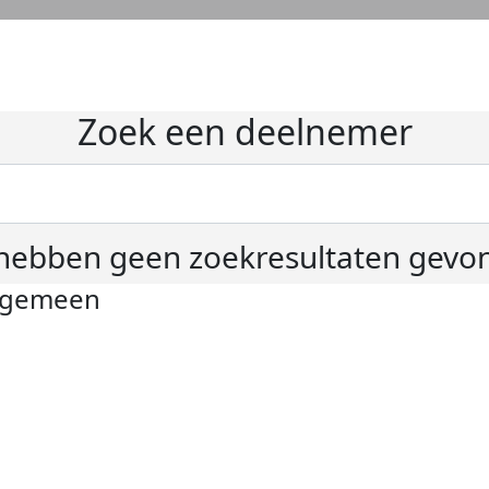
Zoek een deelnemer
hebben geen zoekresultaten gevo
lgemeen
ivacyverklaring
okie instellingen
gemene voorwaarden
er KWF Kankerbestrijding