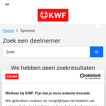
Sponsor
Zoek een deelnemer
We hebben geen zoekresultaten
gevonden
Acties
Welkom bij KWF. Fijn dat je onze website bezoekt.
Actiematerialen
We gebruiken cookies en vergelijkbare technieken om 
Evenementen