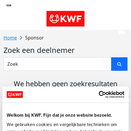
Sponsor
Zoek een deelnemer
We hebben geen zoekresultaten
gevonden
Acties
Welkom bij KWF. Fijn dat je onze website bezoekt.
Actiematerialen
We gebruiken cookies en vergelijkbare technieken om 
Evenementen