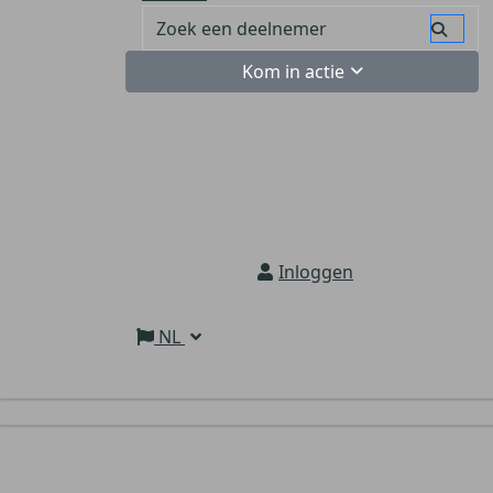
Kom in actie
Inloggen
NL