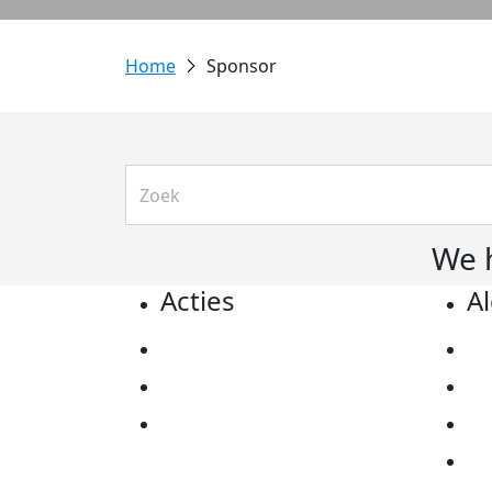
Sponsor
We 
Acties
A
Actiematerialen
Pr
Evenementen
Co
Kom in actie
Al
Ov