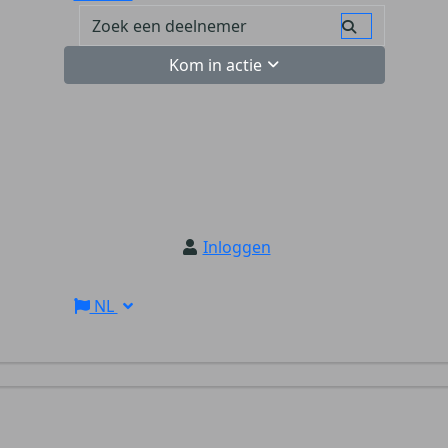
Kom in actie
Inloggen
NL