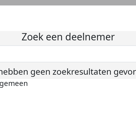
Zoek een deelnemer
hebben geen zoekresultaten gevo
lgemeen
ivacyverklaring
okie instellingen
gemene voorwaarden
er KWF Kankerbestrijding