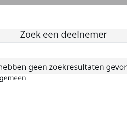
Zoek een deelnemer
hebben geen zoekresultaten gevo
lgemeen
ivacyverklaring
okie instellingen
gemene voorwaarden
er KWF Kankerbestrijding