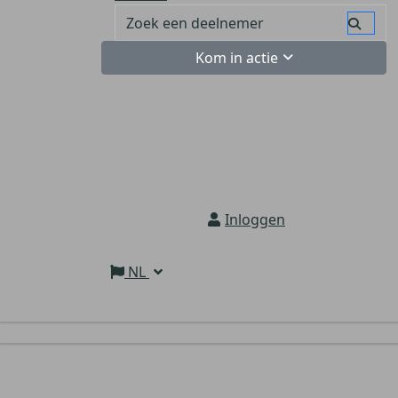
Kom in actie
Inloggen
NL