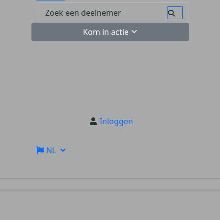
Kom in actie
Inloggen
NL