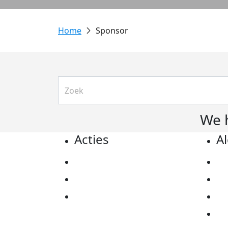
Sponsor
We 
Acties
A
Actiematerialen
Pr
Evenementen
Co
Kom in actie
Al
Ov