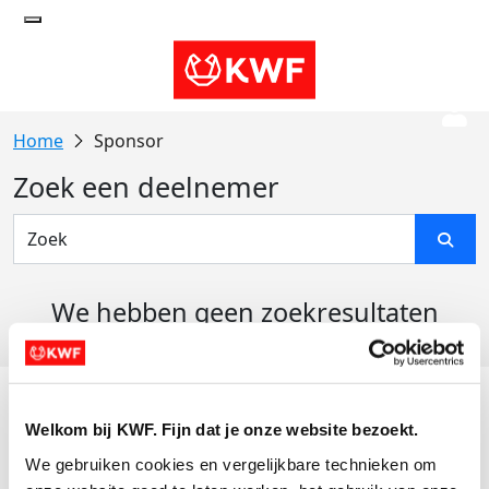
Sponsor
Zoek een deelnemer
We hebben geen zoekresultaten
gevonden
Acties
Welkom bij KWF. Fijn dat je onze website bezoekt.
Actiematerialen
We gebruiken cookies en vergelijkbare technieken om 
Evenementen