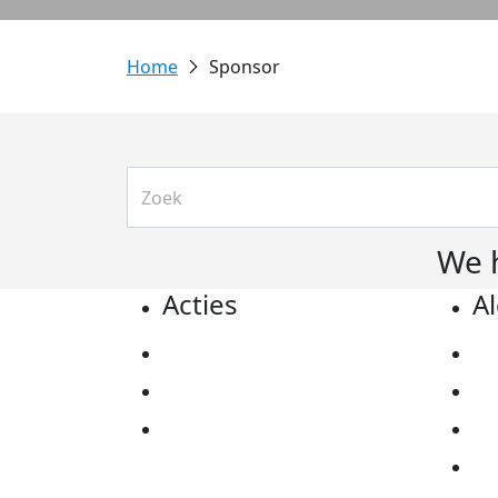
Sponsor
We 
Acties
A
Actiematerialen
Pr
Evenementen
Co
Kom in actie
Al
Ov