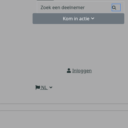
Kom in actie
Inloggen
NL