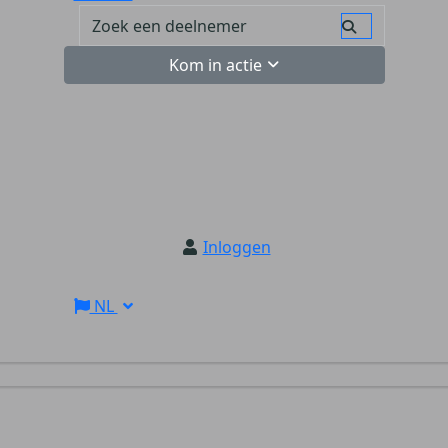
Kom in actie
Inloggen
NL