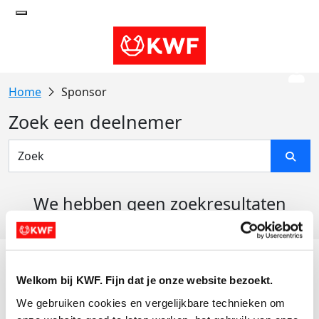
Sponsor
Zoek een deelnemer
We hebben geen zoekresultaten
gevonden
Acties
Welkom bij KWF. Fijn dat je onze website bezoekt.
Actiematerialen
We gebruiken cookies en vergelijkbare technieken om 
Evenementen