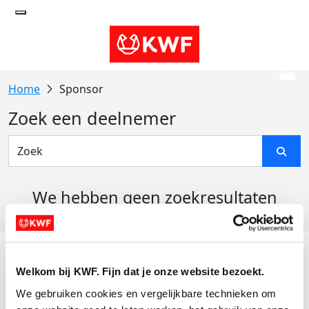
Sponsor
Zoek een deelnemer
We hebben geen zoekresultaten
gevonden
Acties
Welkom bij KWF. Fijn dat je onze website bezoekt.
Actiematerialen
We gebruiken cookies en vergelijkbare technieken om 
Evenementen