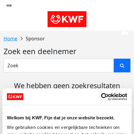
Sponsor
Zoek een deelnemer
We hebben geen zoekresultaten
gevonden
Acties
Welkom bij KWF. Fijn dat je onze website bezoekt.
Actiematerialen
We gebruiken cookies en vergelijkbare technieken om 
Evenementen