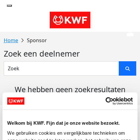
Sponsor
Zoek een deelnemer
We hebben geen zoekresultaten
gevonden
Acties
Welkom bij KWF. Fijn dat je onze website bezoekt.
Actiematerialen
We gebruiken cookies en vergelijkbare technieken om 
Evenementen