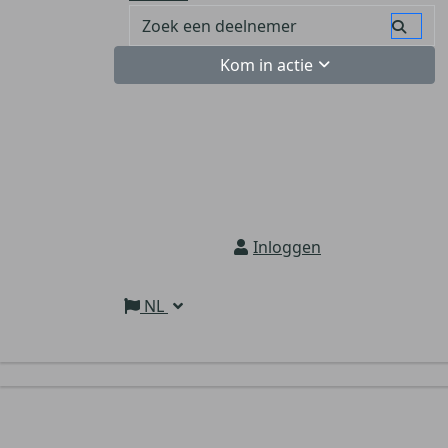
Kom in actie
Inloggen
NL