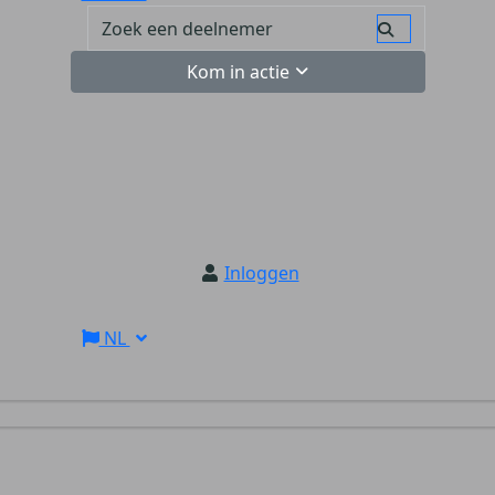
Kom in actie
Inloggen
NL