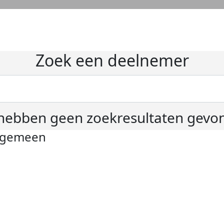
Zoek een deelnemer
hebben geen zoekresultaten gevo
lgemeen
ivacyverklaring
okie instellingen
gemene voorwaarden
er KWF Kankerbestrijding