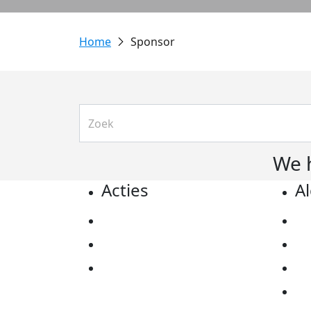
Sponsor
We 
Acties
A
Actiematerialen
Pr
Evenementen
Co
Kom in actie
Al
Ov