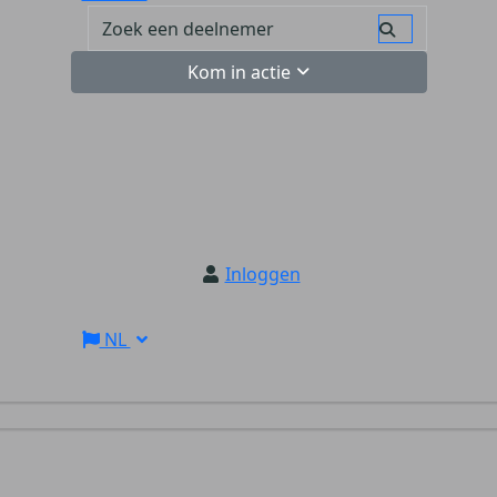
Kom in actie
Inloggen
NL