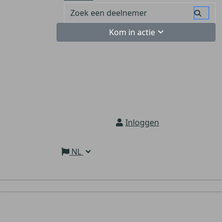
Kom in actie
Inloggen
NL