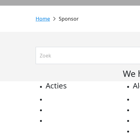
Sponsor
We 
Acties
A
Actiematerialen
Pr
Evenementen
Co
Kom in actie
Al
Ov