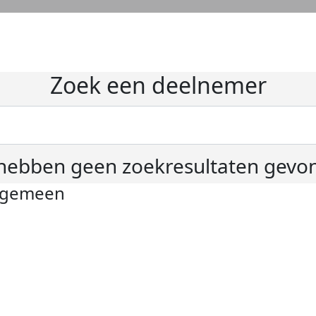
Zoek een deelnemer
hebben geen zoekresultaten gevo
lgemeen
ivacyverklaring
okie instellingen
gemene voorwaarden
er KWF Kankerbestrijding