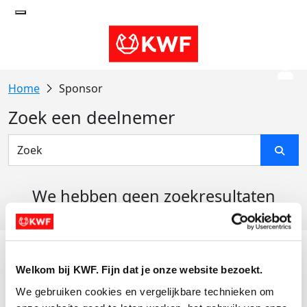
Sponsor
Zoek een deelnemer
We hebben geen zoekresultaten
gevonden
Acties
Welkom bij KWF. Fijn dat je onze website bezoekt.
Actiematerialen
We gebruiken cookies en vergelijkbare technieken om 
Evenementen