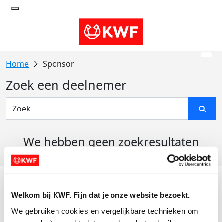
Sponsor
Zoek een deelnemer
We hebben geen zoekresultaten
gevonden
Acties
Welkom bij KWF. Fijn dat je onze website bezoekt.
Actiematerialen
We gebruiken cookies en vergelijkbare technieken om 
Evenementen