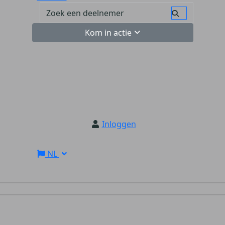
Kom in actie
Inloggen
NL