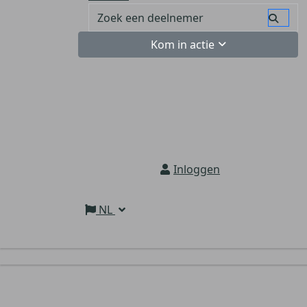
Kom in actie
Inloggen
NL