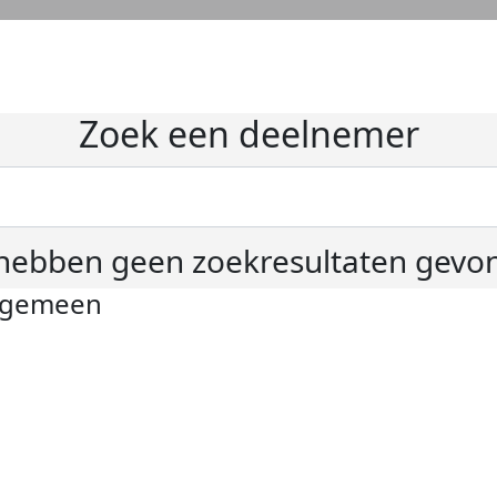
Zoek een deelnemer
hebben geen zoekresultaten gevo
lgemeen
ivacyverklaring
okie instellingen
gemene voorwaarden
er KWF Kankerbestrijding