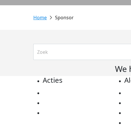
Sponsor
We 
Acties
A
Actiematerialen
Pr
Evenementen
Co
Kom in actie
Al
Ov