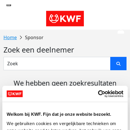
Sponsor
Zoek een deelnemer
We hebben geen zoekresultaten
gevonden
Acties
Welkom bij KWF. Fijn dat je onze website bezoekt.
Actiematerialen
We gebruiken cookies en vergelijkbare technieken om 
Evenementen