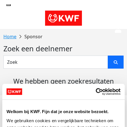
Sponsor
Zoek een deelnemer
We hebben geen zoekresultaten
gevonden
Acties
Welkom bij KWF. Fijn dat je onze website bezoekt.
Actiematerialen
We gebruiken cookies en vergelijkbare technieken om 
Evenementen