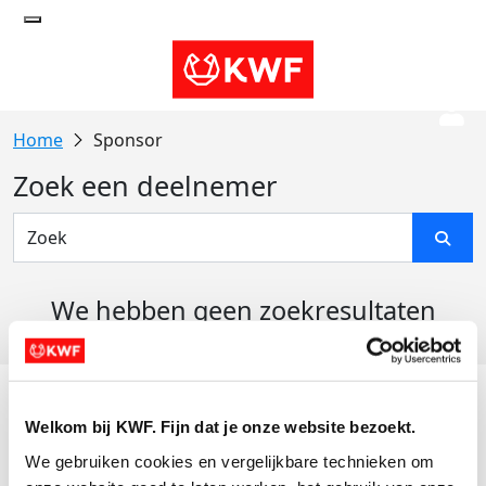
Sponsor
Zoek een deelnemer
We hebben geen zoekresultaten
gevonden
Acties
Welkom bij KWF. Fijn dat je onze website bezoekt.
Actiematerialen
We gebruiken cookies en vergelijkbare technieken om 
Evenementen