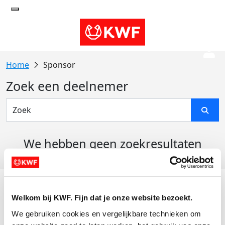
Sponsor
Zoek een deelnemer
We hebben geen zoekresultaten
gevonden
Acties
Welkom bij KWF. Fijn dat je onze website bezoekt.
Actiematerialen
We gebruiken cookies en vergelijkbare technieken om 
Evenementen