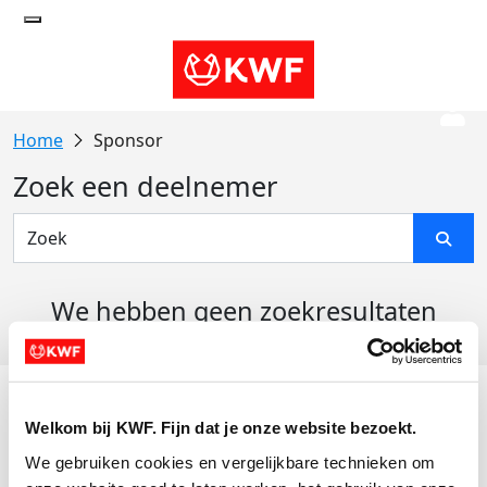
Sponsor
Zoek een deelnemer
We hebben geen zoekresultaten
gevonden
Acties
Welkom bij KWF. Fijn dat je onze website bezoekt.
Actiematerialen
We gebruiken cookies en vergelijkbare technieken om 
Evenementen